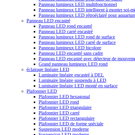
Panneau lumineux LED multifonctionnel
Panneau lumineux LED intelligent à monter soi-
Panneau lumineux LED rétroéclairé pour aquariu
Panneau LED encastré
Panneau LED rond encastré
Panneau LED carré encastré
Panneau lumineux LED rond de surface
Panneau lumineux LED carré de surface
Panneau lumineux LED bicolore
Panneau LED encastré sans cadre
Panneau LED encastré avec détecteur de mouvem
Grand panneau lumineux LED rond
éclairage linéaire LED
Luminaire linéaire encastré à DEL
Luminaire linéaire suspendu à LED
Luminaire linéaire LED monté en surface
Plafonnier LED
Plafonnier LED hexagonal
Plafonnier LED rond
Plafonnier LED triangulaire
Plafonnier LED carré
Plafonnier LED rectangulaire
Plafonnier LED de forme spéciale
Suspension LED moderne
Suspension LED moderne