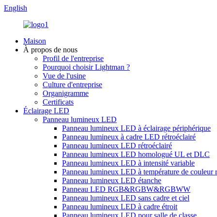
English
Maison
À propos de nous
Profil de l'entreprise
Pourquoi choisir Lightman ?
Vue de l'usine
Culture d'entreprise
Organigramme
Certificats
Éclairage LED
Panneau lumineux LED
Panneau lumineux LED à éclairage périphérique
Panneau lumineux à cadre LED rétroéclairé
Panneau lumineux LED rétroéclairé
Panneau lumineux LED homologué UL et DLC
Panneau lumineux LED à intensité variable
Panneau lumineux LED à température de couleur 
Panneau lumineux LED étanche
Panneau LED RGB&RGBW&RGBWW
Panneau lumineux LED sans cadre et ciel
Panneau lumineux LED à cadre étroit
Panneau lumineux LED pour salle de classe