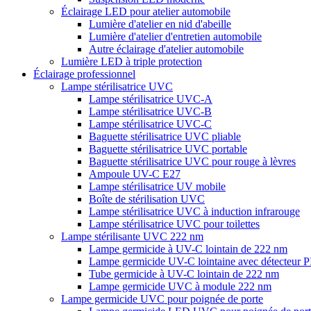
Éclairage LED pour atelier automobile
Lumière d'atelier en nid d'abeille
Lumière d'atelier d'entretien automobile
Autre éclairage d'atelier automobile
Lumière LED à triple protection
Éclairage professionnel
Lampe stérilisatrice UVC
Lampe stérilisatrice UVC-A
Lampe stérilisatrice UVC-B
Lampe stérilisatrice UVC-C
Baguette stérilisatrice UVC pliable
Baguette stérilisatrice UVC portable
Baguette stérilisatrice UVC pour rouge à lèvres
Ampoule UV-C E27
Lampe stérilisatrice UV mobile
Boîte de stérilisation UVC
Lampe stérilisatrice UVC à induction infrarouge
Lampe stérilisatrice UVC pour toilettes
Lampe stérilisante UVC 222 nm
Lampe germicide à UV-C lointain de 222 nm
Lampe germicide UV-C lointaine avec détecteur 
Tube germicide à UV-C lointain de 222 nm
Lampe germicide UVC à module 222 nm
Lampe germicide UVC pour poignée de porte