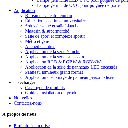
Lampe germicide LED UVC pour poignée de port
Lampe germicide UVC pour poignée de porte
Application
Bureau et salle de réunion
Éducation scolaire et universitaire
Soins de santé et salle blanche
Magasin & supermarché
Salle de sport et complexe sportif
Métro et gare
Accueil et autres
Application de la série étanche
Application de la série sans cadre
Application RGB & RGBW & RGBWW
Application de la série de panneaux LED encastrés
Panneau lumineux grand format
Application d'éclairage de panneau personnalisée
Télécharger
Catalogue de produits
Guide d'installation du produit
Nouvelles
Contactez-nous
À propos de nous
Profil de l'entreprise