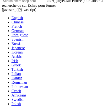
Appuyez sur Entrée pour lancer la
recherche ou sur Échap pour fermer.
[javascript]
[/javascript]
English
Chinese
French
German
Portuguese
Spanish
Russian
Japanese
Korean
Arabic
Irish
Greek
Turkish
Italian
Danish
Romanian
Indonesian
Czech
Afrikaans
Swedish
Polish