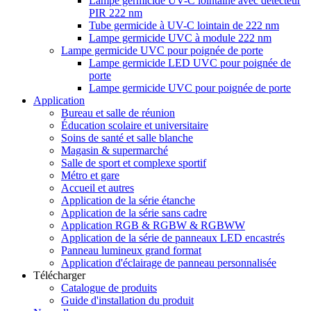
Lampe germicide UV-C lointaine avec détecteur
PIR 222 nm
Tube germicide à UV-C lointain de 222 nm
Lampe germicide UVC à module 222 nm
Lampe germicide UVC pour poignée de porte
Lampe germicide LED UVC pour poignée de
porte
Lampe germicide UVC pour poignée de porte
Application
Bureau et salle de réunion
Éducation scolaire et universitaire
Soins de santé et salle blanche
Magasin & supermarché
Salle de sport et complexe sportif
Métro et gare
Accueil et autres
Application de la série étanche
Application de la série sans cadre
Application RGB & RGBW & RGBWW
Application de la série de panneaux LED encastrés
Panneau lumineux grand format
Application d'éclairage de panneau personnalisée
Télécharger
Catalogue de produits
Guide d'installation du produit