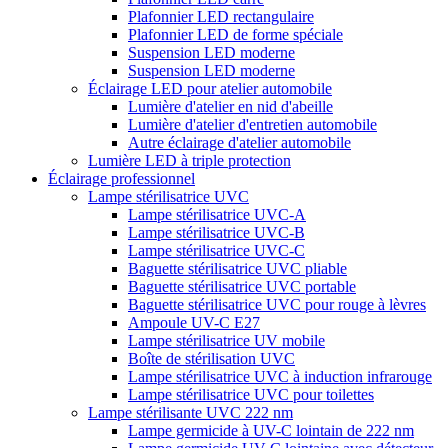
Plafonnier LED rectangulaire
Plafonnier LED de forme spéciale
Suspension LED moderne
Suspension LED moderne
Éclairage LED pour atelier automobile
Lumière d'atelier en nid d'abeille
Lumière d'atelier d'entretien automobile
Autre éclairage d'atelier automobile
Lumière LED à triple protection
Éclairage professionnel
Lampe stérilisatrice UVC
Lampe stérilisatrice UVC-A
Lampe stérilisatrice UVC-B
Lampe stérilisatrice UVC-C
Baguette stérilisatrice UVC pliable
Baguette stérilisatrice UVC portable
Baguette stérilisatrice UVC pour rouge à lèvres
Ampoule UV-C E27
Lampe stérilisatrice UV mobile
Boîte de stérilisation UVC
Lampe stérilisatrice UVC à induction infrarouge
Lampe stérilisatrice UVC pour toilettes
Lampe stérilisante UVC 222 nm
Lampe germicide à UV-C lointain de 222 nm