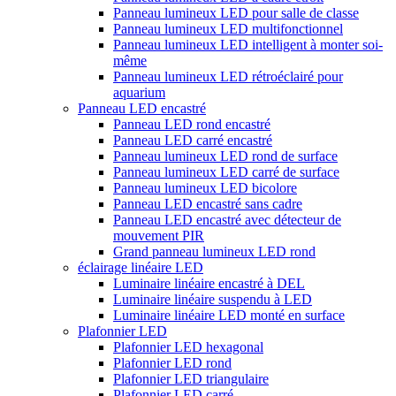
Panneau lumineux LED pour salle de classe
Panneau lumineux LED multifonctionnel
Panneau lumineux LED intelligent à monter soi-
même
Panneau lumineux LED rétroéclairé pour
aquarium
Panneau LED encastré
Panneau LED rond encastré
Panneau LED carré encastré
Panneau lumineux LED rond de surface
Panneau lumineux LED carré de surface
Panneau lumineux LED bicolore
Panneau LED encastré sans cadre
Panneau LED encastré avec détecteur de
mouvement PIR
Grand panneau lumineux LED rond
éclairage linéaire LED
Luminaire linéaire encastré à DEL
Luminaire linéaire suspendu à LED
Luminaire linéaire LED monté en surface
Plafonnier LED
Plafonnier LED hexagonal
Plafonnier LED rond
Plafonnier LED triangulaire
Plafonnier LED carré