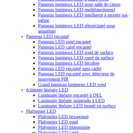
Panneau lumineux LED pour salle de classe
Panneau lumineux LED multifonctionnel
Panneau lumineux LED intelligent à monter soi-
même
Panneau lumineux LED rétroéclairé pour
aquarium
Panneau LED encastré
Panneau LED rond encastré
Panneau LED carré encastré
Panneau lumineux LED rond de surface
Panneau lumineux LED carré de surface
Panneau lumineux LED bicolore
Panneau LED encastré sans cadre
Panneau LED encastré avec détecteur de
mouvement PIR
Grand panneau lumineux LED rond
éclairage linéaire LED
Luminaire linéaire encastré à DEL
Luminaire linéaire suspendu à LED
Luminaire linéaire LED monté en surface
Plafonnier LED
Plafonnier LED hexagonal
Plafonnier LED rond
Plafonnier LED triangulaire
Plafonnier LED carré