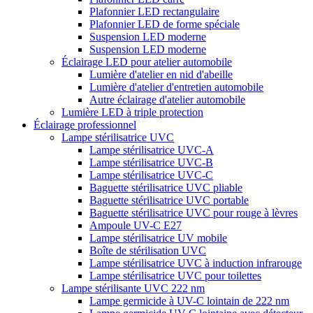
Plafonnier LED rectangulaire
Plafonnier LED de forme spéciale
Suspension LED moderne
Suspension LED moderne
Éclairage LED pour atelier automobile
Lumière d'atelier en nid d'abeille
Lumière d'atelier d'entretien automobile
Autre éclairage d'atelier automobile
Lumière LED à triple protection
Éclairage professionnel
Lampe stérilisatrice UVC
Lampe stérilisatrice UVC-A
Lampe stérilisatrice UVC-B
Lampe stérilisatrice UVC-C
Baguette stérilisatrice UVC pliable
Baguette stérilisatrice UVC portable
Baguette stérilisatrice UVC pour rouge à lèvres
Ampoule UV-C E27
Lampe stérilisatrice UV mobile
Boîte de stérilisation UVC
Lampe stérilisatrice UVC à induction infrarouge
Lampe stérilisatrice UVC pour toilettes
Lampe stérilisante UVC 222 nm
Lampe germicide à UV-C lointain de 222 nm