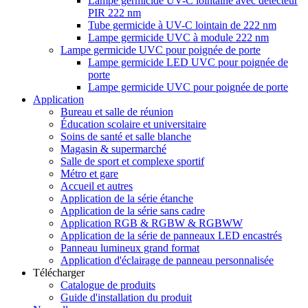
Lampe germicide UV-C lointaine avec détecteur
PIR 222 nm
Tube germicide à UV-C lointain de 222 nm
Lampe germicide UVC à module 222 nm
Lampe germicide UVC pour poignée de porte
Lampe germicide LED UVC pour poignée de
porte
Lampe germicide UVC pour poignée de porte
Application
Bureau et salle de réunion
Éducation scolaire et universitaire
Soins de santé et salle blanche
Magasin & supermarché
Salle de sport et complexe sportif
Métro et gare
Accueil et autres
Application de la série étanche
Application de la série sans cadre
Application RGB & RGBW & RGBWW
Application de la série de panneaux LED encastrés
Panneau lumineux grand format
Application d'éclairage de panneau personnalisée
Télécharger
Catalogue de produits
Guide d'installation du produit