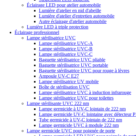
Éclairage LED pour atelier automobile
Lumière d'atelier en nid d'abeille
Lumière d'atelier d'entretien automobile
Autre éclairage d'atelier automobile
Lumière LED à triple protection
Éclairage professionnel
Lampe stérilisatrice UVC
Lampe stérilisatrice UVC-A
Lampe stérilisatrice UVC-B
Lampe stérilisatrice UVC-C
Baguette stérilisatrice UVC pliable
Baguette stérilisatrice UVC portable
Baguette stérilisatrice UVC pour rouge à lèvres
Ampoule UV-C E27
Lampe stérilisatrice UV mobile
Boîte de stérilisation UVC
Lampe stérilisatrice UVC à induction infrarouge
Lampe stérilisatrice UVC pour toilettes
Lampe stérilisante UVC 222 nm
Lampe germicide à UV-C lointain de 222 nm
Lampe germicide UV-C lointaine avec détecteur 
Tube germicide à UV-C lointain de 222 nm
Lampe germicide UVC à module 222 nm
Lampe germicide UVC pour poignée de porte