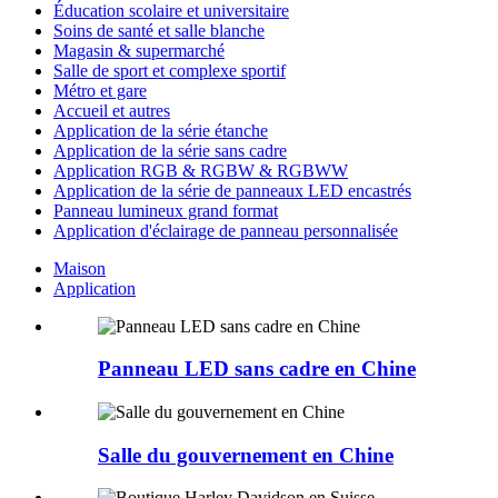
Éducation scolaire et universitaire
Soins de santé et salle blanche
Magasin & supermarché
Salle de sport et complexe sportif
Métro et gare
Accueil et autres
Application de la série étanche
Application de la série sans cadre
Application RGB & RGBW & RGBWW
Application de la série de panneaux LED encastrés
Panneau lumineux grand format
Application d'éclairage de panneau personnalisée
Maison
Application
Panneau LED sans cadre en Chine
Salle du gouvernement en Chine