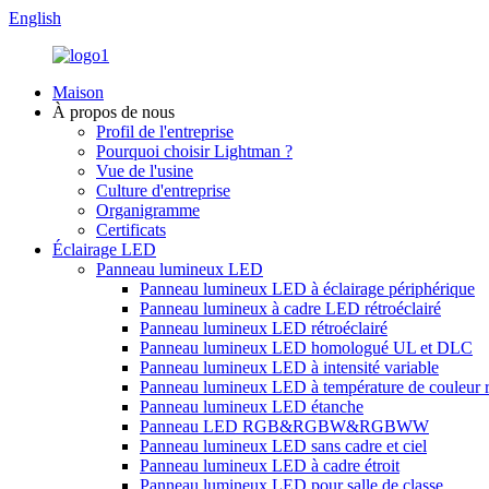
English
Maison
À propos de nous
Profil de l'entreprise
Pourquoi choisir Lightman ?
Vue de l'usine
Culture d'entreprise
Organigramme
Certificats
Éclairage LED
Panneau lumineux LED
Panneau lumineux LED à éclairage périphérique
Panneau lumineux à cadre LED rétroéclairé
Panneau lumineux LED rétroéclairé
Panneau lumineux LED homologué UL et DLC
Panneau lumineux LED à intensité variable
Panneau lumineux LED à température de couleur 
Panneau lumineux LED étanche
Panneau LED RGB&RGBW&RGBWW
Panneau lumineux LED sans cadre et ciel
Panneau lumineux LED à cadre étroit
Panneau lumineux LED pour salle de classe