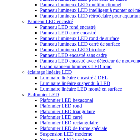
Panneau lumineux LED multifonctionnel
Panneau lumineux LED intelligent à monter soi-
Panneau lumineux LED rétroéclairé pour aquariu
Panneau LED encastré
Panneau LED rond encastré
Panneau LED carré encastré
Panneau lumineux LED rond de surface
Panneau lumineux LED carré de surface
Panneau lumineux LED bicolore
Panneau LED encastré sans cadre
Panneau LED encastré avec détecteur de mouvem
Grand panneau lumineux LED rond
éclairage linéaire LED
Luminaire linéaire encastré à DEL
Luminaire linéaire suspendu à LED
Luminaire linéaire LED monté en surface
Plafonnier LED
Plafonnier LED hexagonal
Plafonnier LED rond
Plafonnier LED triangulaire
Plafonnier LED carré
Plafonnier LED rectangulaire
Plafonnier LED de forme spéciale
Suspension LED moderne
Suspension LED moderne