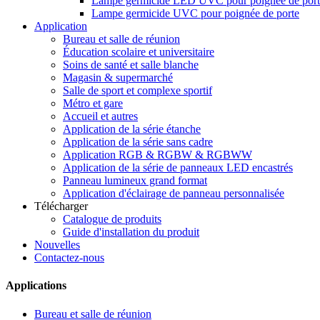
Lampe germicide LED UVC pour poignée de port
Lampe germicide UVC pour poignée de porte
Application
Bureau et salle de réunion
Éducation scolaire et universitaire
Soins de santé et salle blanche
Magasin & supermarché
Salle de sport et complexe sportif
Métro et gare
Accueil et autres
Application de la série étanche
Application de la série sans cadre
Application RGB & RGBW & RGBWW
Application de la série de panneaux LED encastrés
Panneau lumineux grand format
Application d'éclairage de panneau personnalisée
Télécharger
Catalogue de produits
Guide d'installation du produit
Nouvelles
Contactez-nous
Applications
Bureau et salle de réunion