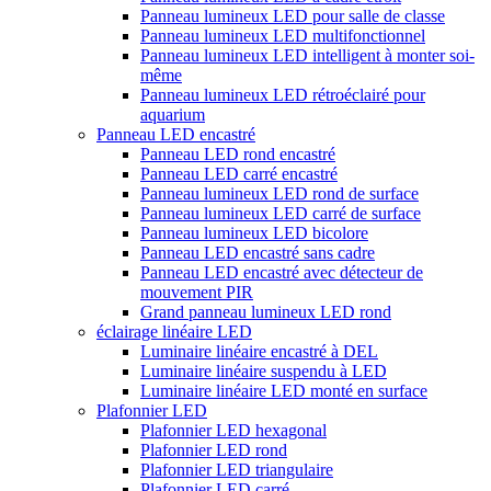
Panneau lumineux LED pour salle de classe
Panneau lumineux LED multifonctionnel
Panneau lumineux LED intelligent à monter soi-
même
Panneau lumineux LED rétroéclairé pour
aquarium
Panneau LED encastré
Panneau LED rond encastré
Panneau LED carré encastré
Panneau lumineux LED rond de surface
Panneau lumineux LED carré de surface
Panneau lumineux LED bicolore
Panneau LED encastré sans cadre
Panneau LED encastré avec détecteur de
mouvement PIR
Grand panneau lumineux LED rond
éclairage linéaire LED
Luminaire linéaire encastré à DEL
Luminaire linéaire suspendu à LED
Luminaire linéaire LED monté en surface
Plafonnier LED
Plafonnier LED hexagonal
Plafonnier LED rond
Plafonnier LED triangulaire
Plafonnier LED carré