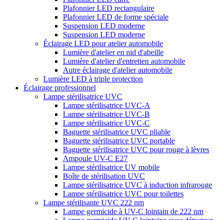
Plafonnier LED rectangulaire
Plafonnier LED de forme spéciale
Suspension LED moderne
Suspension LED moderne
Éclairage LED pour atelier automobile
Lumière d'atelier en nid d'abeille
Lumière d'atelier d'entretien automobile
Autre éclairage d'atelier automobile
Lumière LED à triple protection
Éclairage professionnel
Lampe stérilisatrice UVC
Lampe stérilisatrice UVC-A
Lampe stérilisatrice UVC-B
Lampe stérilisatrice UVC-C
Baguette stérilisatrice UVC pliable
Baguette stérilisatrice UVC portable
Baguette stérilisatrice UVC pour rouge à lèvres
Ampoule UV-C E27
Lampe stérilisatrice UV mobile
Boîte de stérilisation UVC
Lampe stérilisatrice UVC à induction infrarouge
Lampe stérilisatrice UVC pour toilettes
Lampe stérilisante UVC 222 nm
Lampe germicide à UV-C lointain de 222 nm