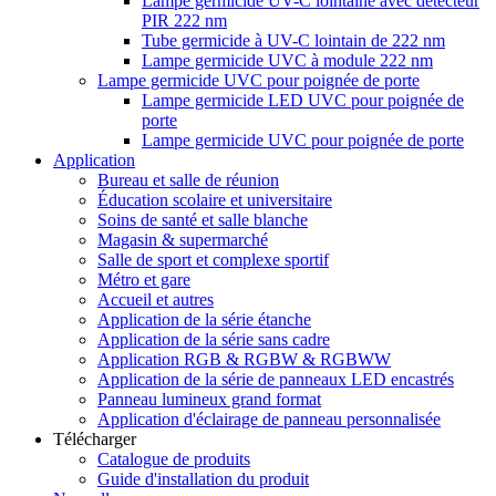
Lampe germicide UV-C lointaine avec détecteur
PIR 222 nm
Tube germicide à UV-C lointain de 222 nm
Lampe germicide UVC à module 222 nm
Lampe germicide UVC pour poignée de porte
Lampe germicide LED UVC pour poignée de
porte
Lampe germicide UVC pour poignée de porte
Application
Bureau et salle de réunion
Éducation scolaire et universitaire
Soins de santé et salle blanche
Magasin & supermarché
Salle de sport et complexe sportif
Métro et gare
Accueil et autres
Application de la série étanche
Application de la série sans cadre
Application RGB & RGBW & RGBWW
Application de la série de panneaux LED encastrés
Panneau lumineux grand format
Application d'éclairage de panneau personnalisée
Télécharger
Catalogue de produits
Guide d'installation du produit