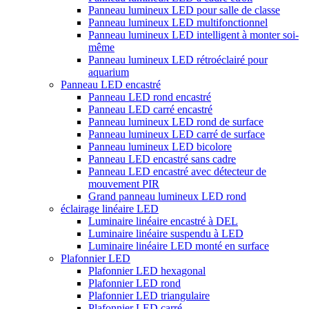
Panneau lumineux LED pour salle de classe
Panneau lumineux LED multifonctionnel
Panneau lumineux LED intelligent à monter soi-
même
Panneau lumineux LED rétroéclairé pour
aquarium
Panneau LED encastré
Panneau LED rond encastré
Panneau LED carré encastré
Panneau lumineux LED rond de surface
Panneau lumineux LED carré de surface
Panneau lumineux LED bicolore
Panneau LED encastré sans cadre
Panneau LED encastré avec détecteur de
mouvement PIR
Grand panneau lumineux LED rond
éclairage linéaire LED
Luminaire linéaire encastré à DEL
Luminaire linéaire suspendu à LED
Luminaire linéaire LED monté en surface
Plafonnier LED
Plafonnier LED hexagonal
Plafonnier LED rond
Plafonnier LED triangulaire
Plafonnier LED carré