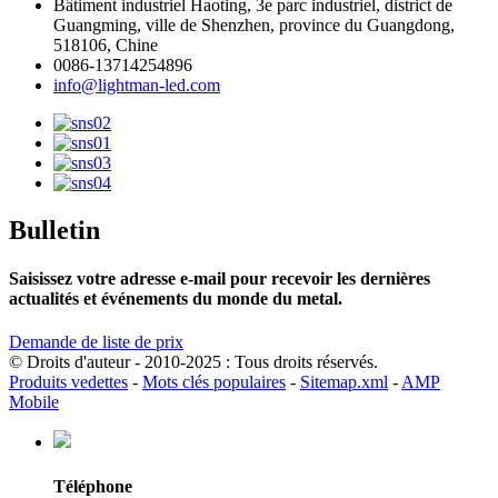
Bâtiment industriel Haoting, 3e parc industriel, district de
Guangming, ville de Shenzhen, province du Guangdong,
518106, Chine
0086-13714254896
info@lightman-led.com
Bulletin
Saisissez votre adresse e-mail pour recevoir les dernières
actualités et événements du monde du metal.
Demande de liste de prix
© Droits d'auteur - 2010-2025 : Tous droits réservés.
Produits vedettes
-
Mots clés populaires
-
Sitemap.xml
-
AMP
Mobile
Téléphone