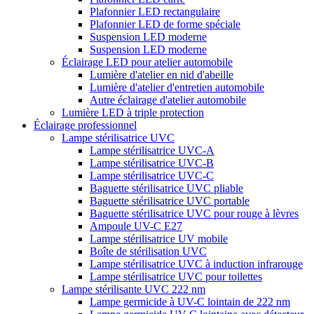
Plafonnier LED rectangulaire
Plafonnier LED de forme spéciale
Suspension LED moderne
Suspension LED moderne
Éclairage LED pour atelier automobile
Lumière d'atelier en nid d'abeille
Lumière d'atelier d'entretien automobile
Autre éclairage d'atelier automobile
Lumière LED à triple protection
Éclairage professionnel
Lampe stérilisatrice UVC
Lampe stérilisatrice UVC-A
Lampe stérilisatrice UVC-B
Lampe stérilisatrice UVC-C
Baguette stérilisatrice UVC pliable
Baguette stérilisatrice UVC portable
Baguette stérilisatrice UVC pour rouge à lèvres
Ampoule UV-C E27
Lampe stérilisatrice UV mobile
Boîte de stérilisation UVC
Lampe stérilisatrice UVC à induction infrarouge
Lampe stérilisatrice UVC pour toilettes
Lampe stérilisante UVC 222 nm
Lampe germicide à UV-C lointain de 222 nm