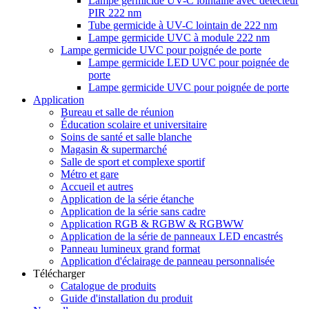
Lampe germicide UV-C lointaine avec détecteur
PIR 222 nm
Tube germicide à UV-C lointain de 222 nm
Lampe germicide UVC à module 222 nm
Lampe germicide UVC pour poignée de porte
Lampe germicide LED UVC pour poignée de
porte
Lampe germicide UVC pour poignée de porte
Application
Bureau et salle de réunion
Éducation scolaire et universitaire
Soins de santé et salle blanche
Magasin & supermarché
Salle de sport et complexe sportif
Métro et gare
Accueil et autres
Application de la série étanche
Application de la série sans cadre
Application RGB & RGBW & RGBWW
Application de la série de panneaux LED encastrés
Panneau lumineux grand format
Application d'éclairage de panneau personnalisée
Télécharger
Catalogue de produits
Guide d'installation du produit