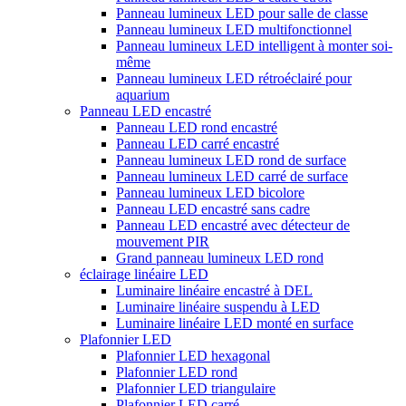
Panneau lumineux LED pour salle de classe
Panneau lumineux LED multifonctionnel
Panneau lumineux LED intelligent à monter soi-
même
Panneau lumineux LED rétroéclairé pour
aquarium
Panneau LED encastré
Panneau LED rond encastré
Panneau LED carré encastré
Panneau lumineux LED rond de surface
Panneau lumineux LED carré de surface
Panneau lumineux LED bicolore
Panneau LED encastré sans cadre
Panneau LED encastré avec détecteur de
mouvement PIR
Grand panneau lumineux LED rond
éclairage linéaire LED
Luminaire linéaire encastré à DEL
Luminaire linéaire suspendu à LED
Luminaire linéaire LED monté en surface
Plafonnier LED
Plafonnier LED hexagonal
Plafonnier LED rond
Plafonnier LED triangulaire
Plafonnier LED carré