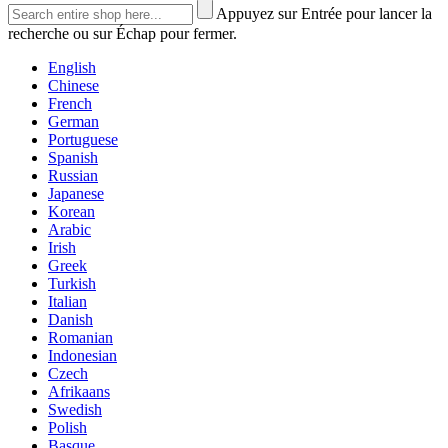
Appuyez sur Entrée pour lancer la
recherche ou sur Échap pour fermer.
English
Chinese
French
German
Portuguese
Spanish
Russian
Japanese
Korean
Arabic
Irish
Greek
Turkish
Italian
Danish
Romanian
Indonesian
Czech
Afrikaans
Swedish
Polish
Basque