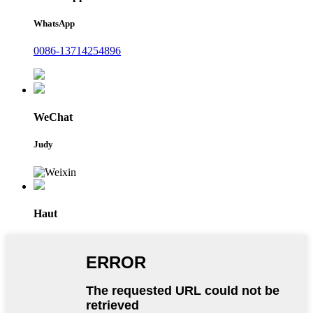
WhatsApp
0086-13714254896
WeChat
Judy
Haut