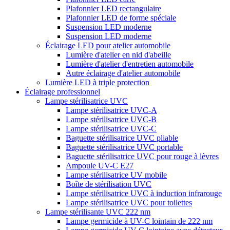
Plafonnier LED rectangulaire
Plafonnier LED de forme spéciale
Suspension LED moderne
Suspension LED moderne
Éclairage LED pour atelier automobile
Lumière d'atelier en nid d'abeille
Lumière d'atelier d'entretien automobile
Autre éclairage d'atelier automobile
Lumière LED à triple protection
Éclairage professionnel
Lampe stérilisatrice UVC
Lampe stérilisatrice UVC-A
Lampe stérilisatrice UVC-B
Lampe stérilisatrice UVC-C
Baguette stérilisatrice UVC pliable
Baguette stérilisatrice UVC portable
Baguette stérilisatrice UVC pour rouge à lèvres
Ampoule UV-C E27
Lampe stérilisatrice UV mobile
Boîte de stérilisation UVC
Lampe stérilisatrice UVC à induction infrarouge
Lampe stérilisatrice UVC pour toilettes
Lampe stérilisante UVC 222 nm
Lampe germicide à UV-C lointain de 222 nm