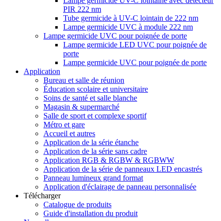
Lampe germicide UV-C lointaine avec détecteur
PIR 222 nm
Tube germicide à UV-C lointain de 222 nm
Lampe germicide UVC à module 222 nm
Lampe germicide UVC pour poignée de porte
Lampe germicide LED UVC pour poignée de
porte
Lampe germicide UVC pour poignée de porte
Application
Bureau et salle de réunion
Éducation scolaire et universitaire
Soins de santé et salle blanche
Magasin & supermarché
Salle de sport et complexe sportif
Métro et gare
Accueil et autres
Application de la série étanche
Application de la série sans cadre
Application RGB & RGBW & RGBWW
Application de la série de panneaux LED encastrés
Panneau lumineux grand format
Application d'éclairage de panneau personnalisée
Télécharger
Catalogue de produits
Guide d'installation du produit